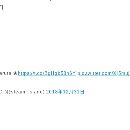
”]
aruta ★
https://t.co/BgHgb58n6Y
pic.twitter.com/Xj5muj
 (@steam_island)
2018年12月31日