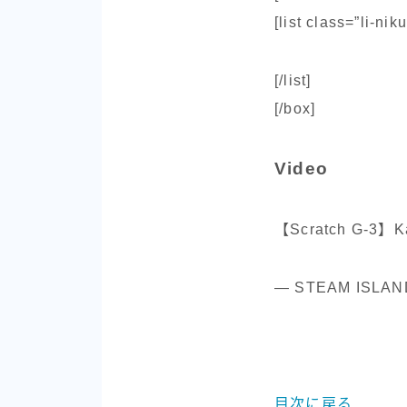
[list class=”li-niku
[/list]
[/box]
Video
【Scratch G-3】K
— STEAM ISLAND
目次に戻る