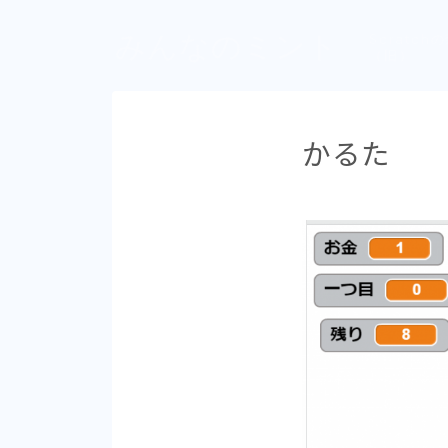
みんなのミント
Scratch
（旧）
かるた