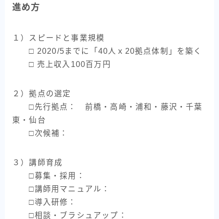
進め方
１）スピードと事業規模
□ 2020/5までに「40人ｘ20拠点体制」を築く
□ 売上収入100百万円
２）拠点の選定
□先行拠点： 前橋・高崎・浦和・藤沢・千葉
東・仙台
□次候補：
３）講師育成
□募集・採用：
□講師用マニュアル：
□導入研修：
□相談・ブラシュアップ：