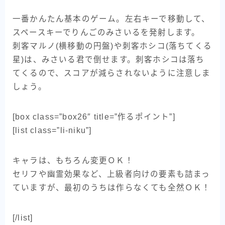
一番かんたん基本のゲーム。左右キーで移動して、
スペースキーでりんごのみさいるを発射します。
刺客マルノ(横移動の円盤)や刺客ホシコ(落ちてくる
星)は、みさいる君で倒せます。刺客ホシコは落ち
てくるので、スコアが減らされないように注意しま
しょう。
[box class=”box26″ title=”作るポイント”]
[list class=”li-niku”]
キャラは、もちろん変更ＯＫ！
セリフや幽霊効果など、上級者向けの要素も詰まっ
ていますが、最初のうちは作らなくても全然ＯＫ！
[/list]