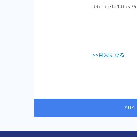
[btn href=”http
>>目次に戻る
SHA