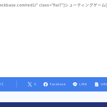
s://mckbase.com/red1/” class=”flat7″]シューティングゲーム[/
RE
X
Facebook
LINE
URL