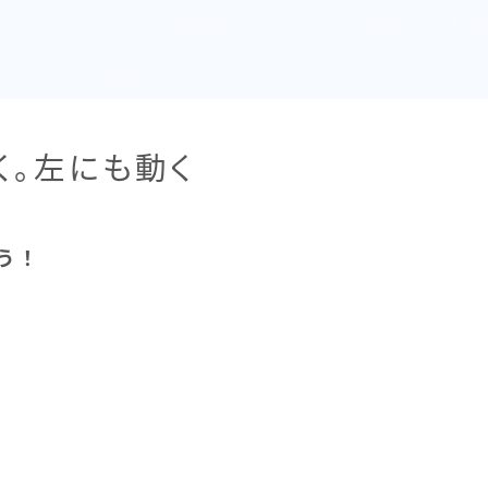
ホーム
教室案内
オンライン講座
桜子流
の森
運営者
動く。左にも動く
う！