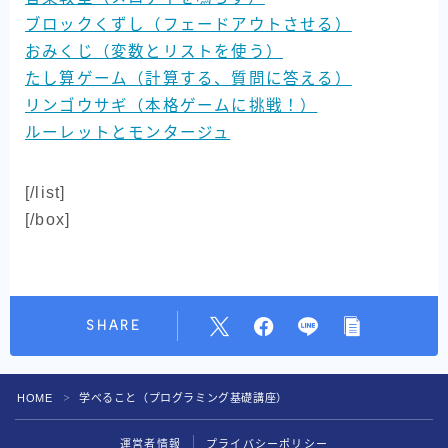
ブロックくずし（フェードアウトさせる）
おみくじ（変数とリストを使う）
たし算ゲーム（計算する、質問に答える）
リンゴウサギ（本格ゲームに挑戦！）
ルーレットとモンタージュ
[/list]
[/box]
SHARE
HOME
学べること（プログラミング基礎講座）
＞
運営者情報
プライバシーポリシー