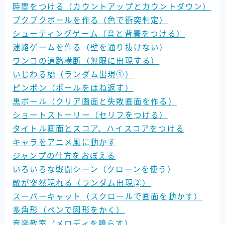
時間をつける（カウントアップとカウントダウン）
プクプクボールを作る（色で衝突判定）
シューティングゲーム（音と背景をつける）
迷路ゲームを作る（壁を通り抜けない）
ワンコの道路横断（無限に出現する）
いじわる橋（ランダム出現➀）
ピンポン（ボールをはね返す）
黒ボール（クリア画面と失敗画面を作る）
ショートストーリー（セリフをつける）
タイトル画面とスコア、ハイスコアをつける
キャラをアニメ風に動かす
ジャンプの仕方をおぼえる
いろいろな戦闘シーン（クローンを使う）
敵が突然現れる（ランダム出現➁）
スーパーキャット（スクロールで画面を動かす）
多角形（ペンで図形をかく）
音楽教室（メロディを鳴らす）